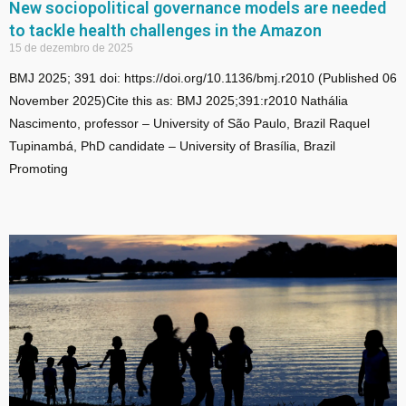
New sociopolitical governance models are needed
to tackle health challenges in the Amazon
15 de dezembro de 2025
BMJ 2025; 391 doi: https://doi.org/10.1136/bmj.r2010 (Published 06
November 2025)Cite this as: BMJ 2025;391:r2010 Nathália
Nascimento, professor – University of São Paulo, Brazil Raquel
Tupinambá, PhD candidate – University of Brasília, Brazil
Promoting